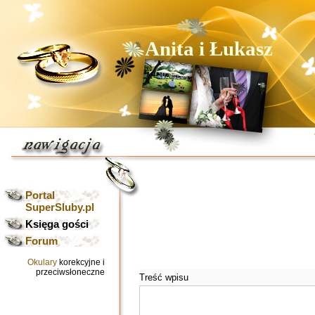
Anita i Łukasz
Portal
SuperSluby.pl
Księga gości
Forum
Okulary
korekcyjne i
przeciwsłoneczne
Treść wpisu