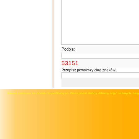
Podpis:
53151
Przepisz powyższy ciąg znaków:
Strona założona na portalu SuperSluby.pl - Wasz portal ślubny. Albumy zdjęć ślubnych, blog, 